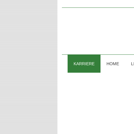
Zum
Inhalt
springen
KARRIERE
HOME
L