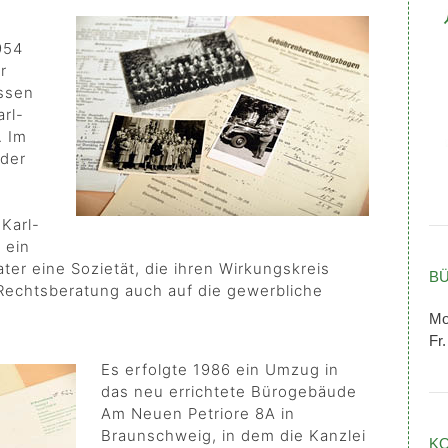
954
r
ssen
rl-
. Im
 der
Karl-
 ein
er eine Sozietät, die ihren Wirkungskreis
B
echtsberatung auch auf die gewerbliche
Mo
Fr.
Es erfolgte 1986 ein Umzug in
das neu errichtete Bürogebäude
Am Neuen Petriore 8A in
Braunschweig, in dem die Kanzlei
K